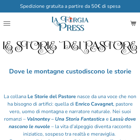
Spedizione gratuita a partire da 50€ di spesa
Vai
al
contenuto
principale
Dove le montagne custodiscono le storie
La collana
Le Storie del Pastore
nasce da una voce che non
ha bisogno di artifici: quella di
Enrico Cavagnet
, pastore
vero, uomo di montagna e narratore naturale. Nei suoi
romanzi –
Valnontey – Una Storia Fantastica
e
Lassù dove
nascono le nuvole
– la vita d’alpeggio diventa racconto
iniziatico, sospeso tra realtà e meraviglia.