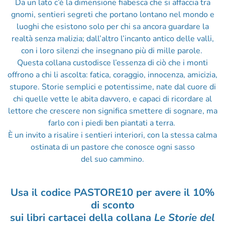
Da un lato c’è la dimensione fiabesca che si affaccia tra
gnomi, sentieri segreti che portano lontano nel mondo e
luoghi che esistono solo per chi sa ancora guardare la
realtà senza malizia; dall’altro l’incanto antico delle valli,
con i loro silenzi che insegnano più di mille parole.
Questa collana custodisce l’essenza di ciò che i monti
offrono a chi li ascolta: fatica, coraggio, innocenza, amicizia,
stupore. Storie semplici e potentissime, nate dal cuore di
chi quelle vette le abita davvero, e capaci di ricordare al
lettore che crescere non significa smettere di sognare, ma
farlo con i piedi ben piantati a terra.
È un invito a risalire i sentieri interiori, con la stessa calma
ostinata di un pastore che conosce ogni sasso
del suo cammino.
Usa il codice PASTORE10 per avere il 10%
di sconto
sui libri cartacei della collana
Le Storie del