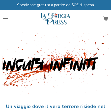
Spedizione gratuita a partire da 50€ di spesa
Vai
al
contenuto
principale
Un viaggio dove il vero terrore risiede nel