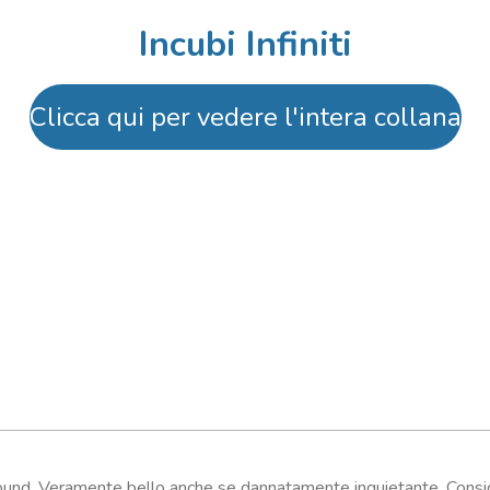
d
d
d
Incubi Infiniti
i
i
i
Clicca qui per vedere l'intera collana
ound. Veramente bello anche se dannatamente inquietante. Consig