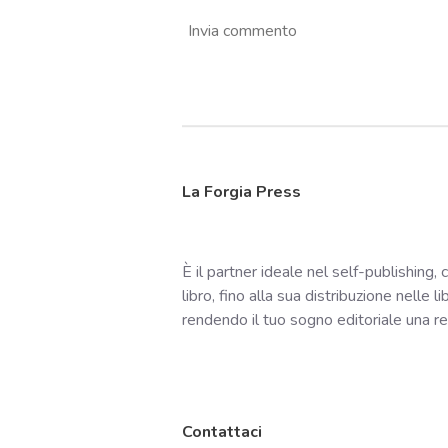
s
Invia commento
t
e
l
l
e
La Forgia Press
È il partner ideale nel self-publishing, 
libro, fino alla sua distribuzione nelle l
rendendo il tuo sogno editoriale una realt
Contattaci