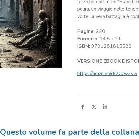
forza fino al limite. "Bound 
paura, un viaggio nelle teneb
volte, la vera battaglia è con
Pagine
: 220
Formato
: 14,8 x 21
ISBN
: 9791281815582
VERSIONE EBOOK DISPO
https://amzn.eu/d/2Czw2vG
C
C
C
o
o
o
n
n
n
d
d
d
i
i
i
Questo volume fa parte della collan
v
v
v
i
i
i