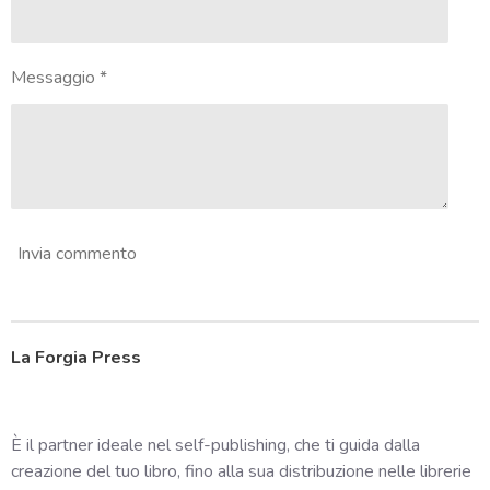
e
l
l
Messaggio *
e
Invia commento
La Forgia Press
È il partner ideale nel self-publishing, che ti guida dalla
creazione del tuo libro, fino alla sua distribuzione nelle librerie