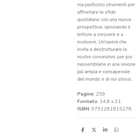
ma piuttosto strumenti per
affrontare le sfide
quotidiane con una nuova
prospettiva, spronando il
lettore a crescere e a
evolvere. Un'opera che
invita a destrutturare le
nostre convinzioni, per poi
riassemblarle in una visione
più ampia e consapevole
del mondo e di noi stessi.
Pagine
: 259
Formato
: 14,8 x 21
ISBN
: 9791281815278
C
C
C
C
o
o
o
o