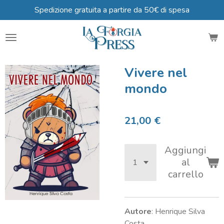
Spedizione gratuita a partire da 50€ di spesa
Vai
al
contenuto
principale
Vivere nel
mondo
21,00 €
Aggiungi
al
carrello
Autore
: Henrique Silva
Costa