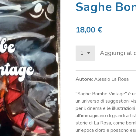
Saghe Bo
18,00 €
Aggiungi al c
Autore
: Alessio La Rosa
"Saghe Bombe Vintage" è una
un universo di suggestioni vis
per il cinema e le illustrazi
all’immaginario di grandi arti
storie di La Rosa, come bombe
un’epoca d’oro e possono es