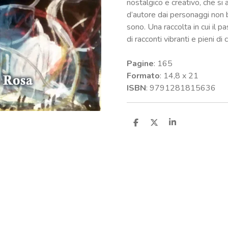
nostalgico e creativo, che si 
d’autore dai personaggi non b
sono. Una raccolta in cui il 
di racconti vibranti e pieni di 
Pagine
: 165
Formato
: 14,8 x 21
ISBN
: 9791281815636
C
C
C
o
o
o
n
n
n
d
d
d
i
i
i
v
v
v
i
i
i
d
d
d
i
i
i