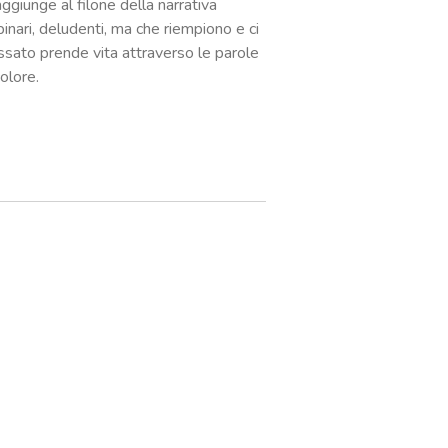
aggiunge al filone della narrativa
inari, deludenti, ma che riempiono e ci
passato prende vita attraverso le parole
colore.