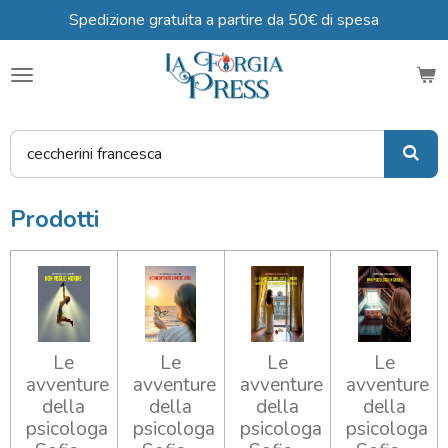
Spedizione gratuita a partire da 50€ di spesa
Vai
al
contenuto
principale
Prodotti
Le
Le
Le
Le
avventure
avventure
avventure
avventure
della
della
della
della
psicologa
psicologa
psicologa
psicologa