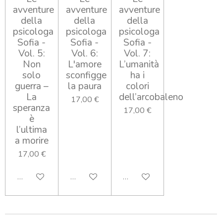
avventure
avventure
avventure
della
della
della
psicologa
psicologa
psicologa
Sofia -
Sofia -
Sofia -
Vol. 5:
Vol. 6:
Vol. 7:
Non
L'amore
L’umanità
solo
sconfigge
ha i
guerra –
la paura
colori
La
dell’arcobaleno
17,00 €
speranza
17,00 €
è
l’ultima
a morire
17,00 €
Aggiungi al carrello
Aggiungi al carrello
Aggiungi al carrello